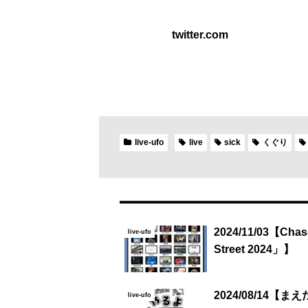
twitter.com
live-ufo
live
sick
くぐり
2024/11/03【Chas
live-ufo
Street 2024」】
2024/08/14【ま
live-ufo