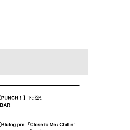
13【PUNCH！】下北沢
TBAR
Blufog pre.『Close to Me / Chillin’