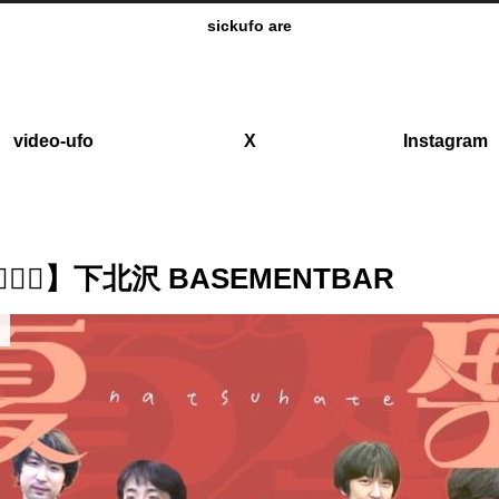
sickufo are
video-ufo
X
Instagram
果 】下北沢 BASEMENTBAR
o