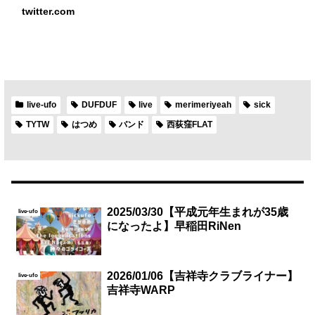
twitter.com
live-ufo
DUFDUF
live
merimeriyeah
sick
TYTW
はつめ
バンド
西荻窪FLAT
2025/03/30【平成元年生まれが35歳
live-ufo
になったよ】早稲田RiNen
2026/01/06【吉祥寺クラブライナー】
live-ufo
吉祥寺WARP