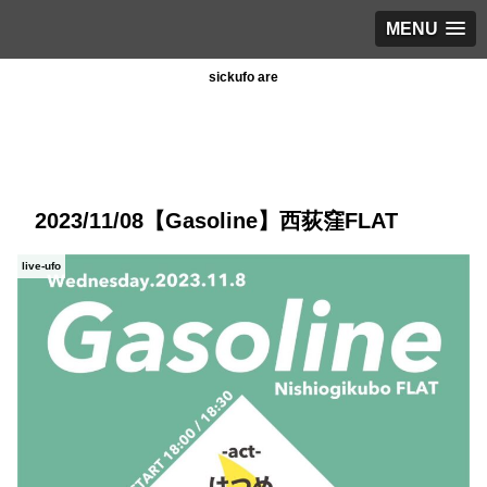
MENU
sickufo are
2023/11/08【Gasoline】西荻窪FLAT
live-ufo