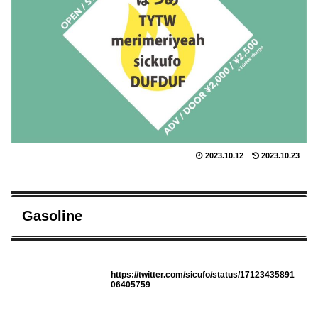
2023.10.12
2023.10.23
Gasoline
https://twitter.com/sicufo/status/17123435891
06405759