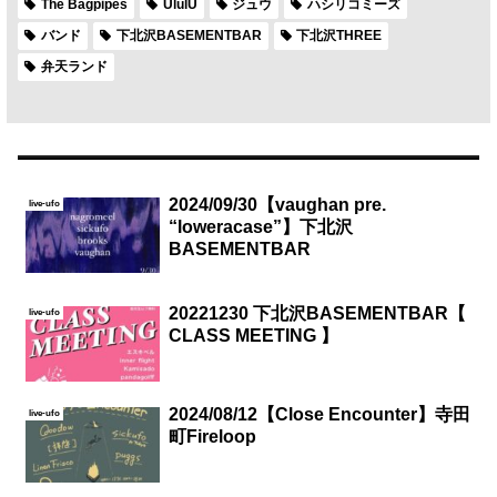
The Bagpipes
UlulU
ジュウ
ハシリコミーズ
バンド
下北沢BASEMENTBAR
下北沢THREE
弁天ランド
2024/09/30【vaughan pre.
live-ufo
“loweracase”】下北沢
BASEMENTBAR
20221230 下北沢BASEMENTBAR【
live-ufo
CLASS MEETING 】
2024/08/12【Close Encounter】寺田
live-ufo
町Fireloop