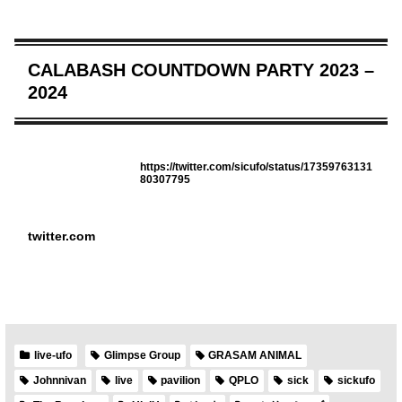
CALABASH COUNTDOWN PARTY 2023 –
2024
https://twitter.com/sicufo/status/17359763131
80307795
twitter.com
live-ufo
Glimpse Group
GRASAM ANIMAL
Johnnivan
live
pavilion
QPLO
sick
sickufo