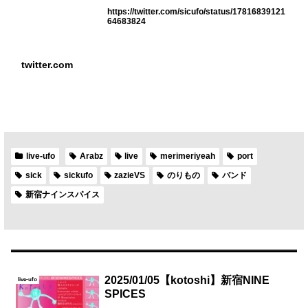
https://twitter.com/sicufo/status/17816839121
64683824
twitter.com
live-ufo
Arabz
live
merimeriyeah
port
sick
sickufo
zazieVS
のりもの
バンド
新宿ナインスパイス
2025/01/05【kotoshi】新宿NINE
live-ufo
SPICES