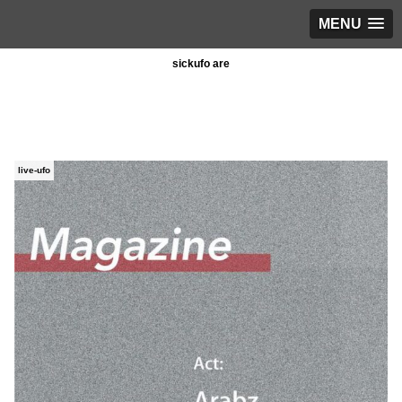
MENU
sickufo are
live-ufo