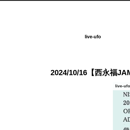
live-ufo
2024/10/16【西永福J
live-uf