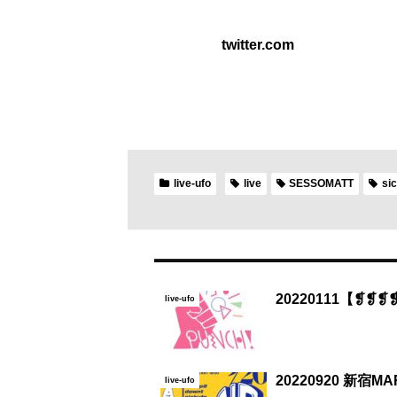
twitter.com
live-ufo
live
SESSOMATT
si
20220111【❡❡❡
live-ufo
20220920 新宿MARZ
live-ufo