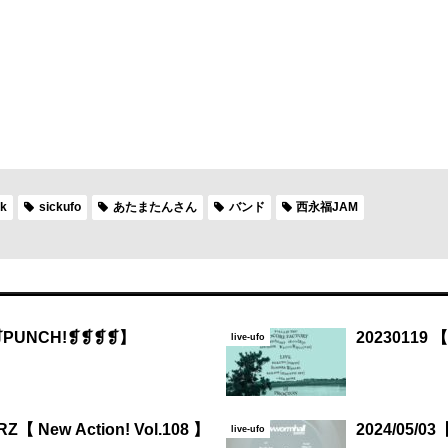
ck
sickufo
あたまたんさん
バンド
西永福JAM
❡PUNCH!❡❡❡❡】
20230119 
live-ufo
【 New Action! Vol.108 】
2024/05/03
live-ufo