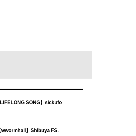
【LIFELONG SONG】sickufo
【wwormhall】Shibuya FS.