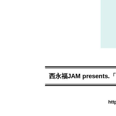
西永福JAM presents.
htt