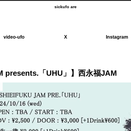
sickufo are
video-ufo
X
Instagram
AM presents.「UHU」】西永福JAM
o