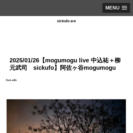
MENU
sickufo are
2025/01/26【mogumogu live 中込祐＋柳
元武司 sickufo】阿佐ヶ谷mogumogu
live-ufo