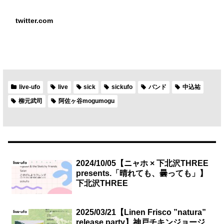
twitter.com
live-ufo
live
sick
sickufo
バンド
中込祐
柳元武司
阿佐ヶ谷mogumogu
2024/10/05【ニャホ × 下北沢THREE
live-ufo
presents.「晴れても、曇っても」】
下北沢THREE
2025/03/21【Linen Frisco ”natura”
live-ufo
release party】神戸チキンジョージ