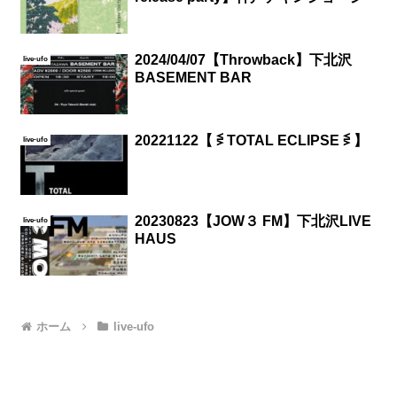
2024/04/07【Throwback】下北沢
live-ufo
BASEMENT BAR
20221122【 ⋚ TOTAL ECLIPSE ⋚ 】
live-ufo
20230823【JOW３ FM】下北沢LIVE
live-ufo
HAUS
ホーム
live-ufo