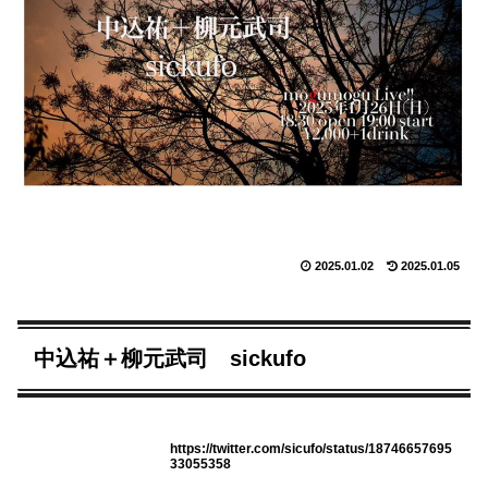
2025.01.02
2025.01.05
中込祐＋柳元武司 sickufo
https://twitter.com/sicufo/status/18746657695
33055358