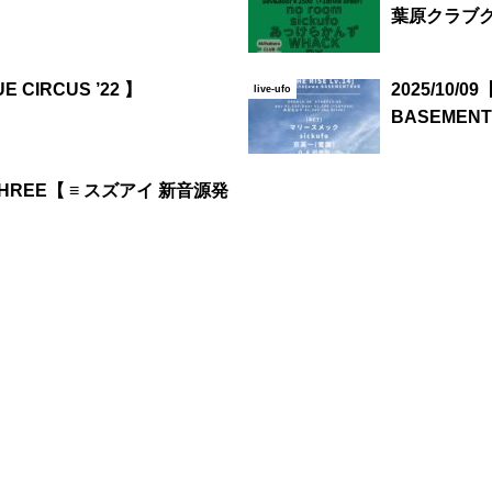
葉原クラブ
UE CIRCUS ’22 】
2025/10/0
live-ufo
BASEMEN
沢THREE【 ≡ スズアイ 新音源発