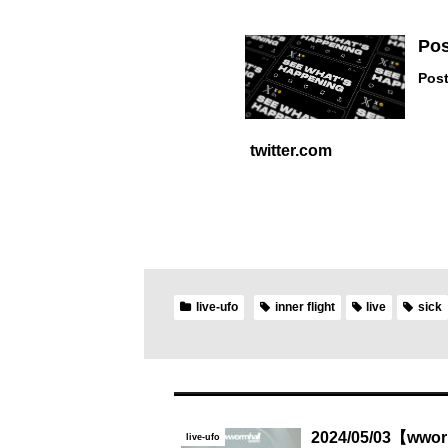
Pos
Pos
twitter.com
live-ufo
inner flight
live
sick
2024/05/03【wwor
live-ufo