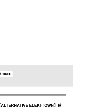
THREE
4【ALTERNATIVE ELEKI-TOWN】秋