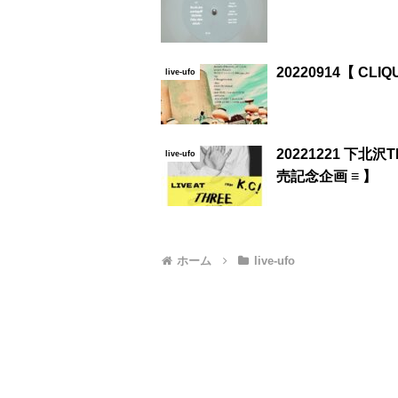
20220914【 CLIQ
live-ufo
20221221 下北
live-ufo
売記念企画 ≡ 】
ホーム
live-ufo