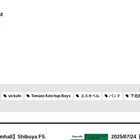
t
t
sickufo
Tomato Ketchup Boys
エスキベル
バンド
下北沢
mhall】Shibuya FS.
2025/07/2
live-ufo