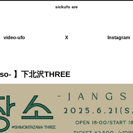
sickufo are
video-ufo
X
Instagram
ngso- 】下北沢THREE