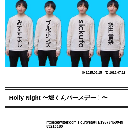
2025.06.25
2025.07.12
Holly Night 〜堀くんバースデー！〜
https://twitter.com/sicufo/status/19378460949
83213180