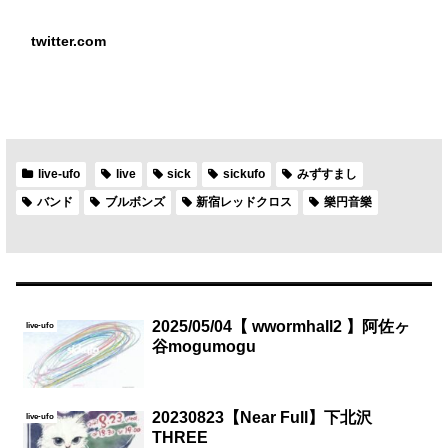
twitter.com
live-ufo
live
sick
sickufo
みずすまし
バンド
ブルボンズ
新宿レッドクロス
樂円音樂
2025/05/04【 wwormhall2 】阿佐ヶ
live-ufo
谷mogumogu
20230823【Near Full】下北沢
live-ufo
THREE