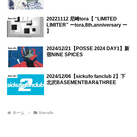
20221112 尼崎tora【 “LIMITED
live-ufo
LIMITER” ーtora,8th,anniversary ー
】
2024/12/21【POSSE 2024 DAY1】新
live-ufo
宿NINE SPICES
2024/12/06【sickufo fanclub 2】下
live-ufo
北沢BASEMENTBAR&THREE
ホーム
live-ufo