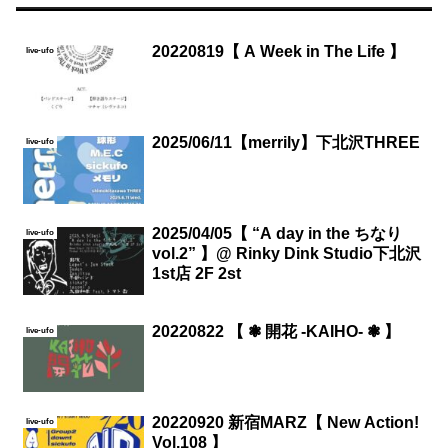
20220819【 A Week in The Life 】
live-ufo
2025/06/11【merrily】下北沢THREE
live-ufo
2025/04/05【 “A day in the ちなり
live-ufo
vol.2” 】@ Rinky Dink Studio下北沢
1st店 2F 2st
20220822 【 ❃ 開花 -KAIHO- ❃ 】
live-ufo
20220920 新宿MARZ【 New Action!
live-ufo
Vol.108 】