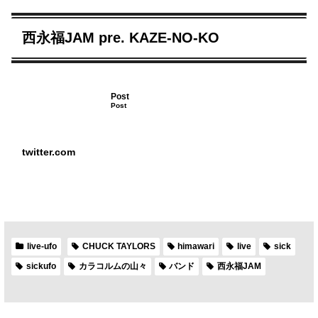
西永福JAM pre. KAZE-NO-KO
Post
Post
twitter.com
live-ufo
CHUCK TAYLORS
himawari
live
sick
sickufo
カラコルムの山々
バンド
西永福JAM