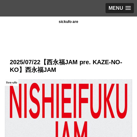
MENU
sickufo are
2025/07/22【西永福JAM pre. KAZE-NO-
KO】西永福JAM
live-ufo