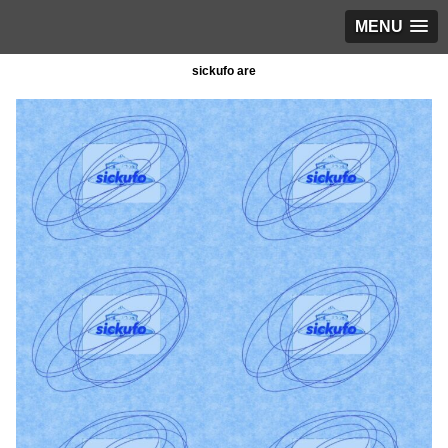
MENU
sickufo are