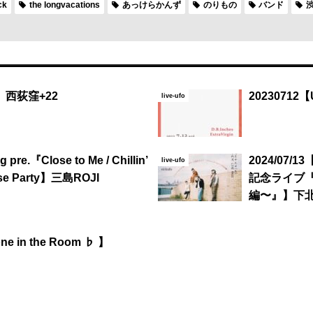
ck
the longvacations
あっけらかんず
のりもの
バンド
渋
O】西荻窪+22
20230712
live-ufo
 pre.『Close to Me / Chillin’
2024/07
live-ufo
ase Party】三島ROJI
記念ライブ『
編〜』】下北沢
ne in the Room ♭ 】