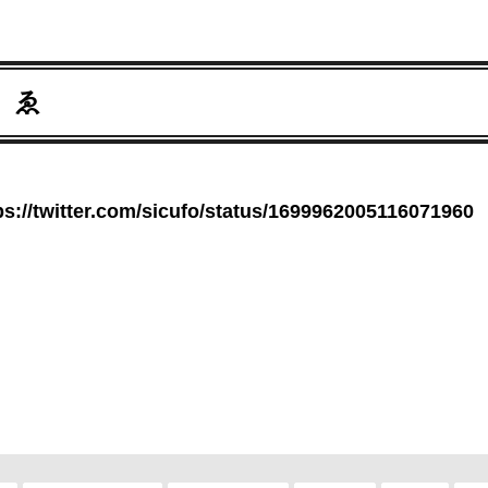
 ゑ
ps://twitter.com/sicufo/status/1699962005116071960