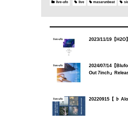
live-ufo
live
masarunbeat
si
2023/11/19【H2
live-ufo
2024/07/14【Blufog
live-ufo
Out 7inch』Rele
20220915【 ♭ Alo
live-ufo